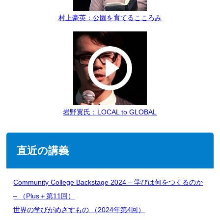
村上豪英：公園を育てるこころみ
岩野翼氏：LOCAL to GLOBAL
直近の講義
Community College Backstage 2024 – 学びは何をつくるのか
– （Plus＋第11回）
世界の学びがめざすもの （2024年第4回）