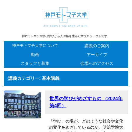
神戸モトマチ大学は学びから人の輪を生みだすプロジェクトです。
神戸モトマチ大学について
講義のご案内
動画
アーカイブ
スタッフと募集
会場へのアクセス
講義カテゴリー:
基本講義
世界の学びがめざすもの （2024年
第4回）
「学び」の場が、どのような社会や文化
の変化をめざしているのか。明治学院大