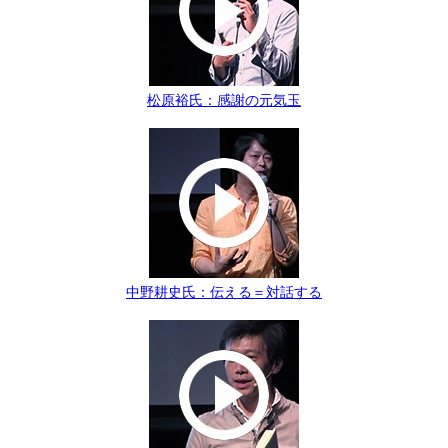
松原裕氏：感謝の元気玉
中野耕史氏：伝える＝対話する