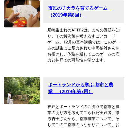
市民のチカラを育てるゲーム
（2019年第8回）
尼崎生まれのATTF2は、まちの課題を知
り、その解決策を考えるすごいカード
ゲーム。12月の基本講義では、このゲー
ムの誕生にご尽力された中岡禎雄さんを
お招きし、体験を通してこのゲームの底
力と神戸での可能性を学びます。
ポートランドから学ぶ 都市と農
業 （2019年第7回）
神戸とポートランドの２拠点で都市と農
業のあり方を考えてこられた実践者、篠
原杏子さんから、都市農業について、そ
してこの二都市のつながりについて、お