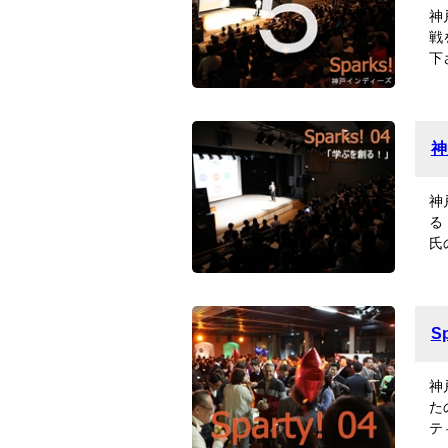
神
戦
下
神
神
る
氏
S
神
た
テ