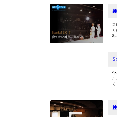
神
ス
く
S
S
S
た
て
神