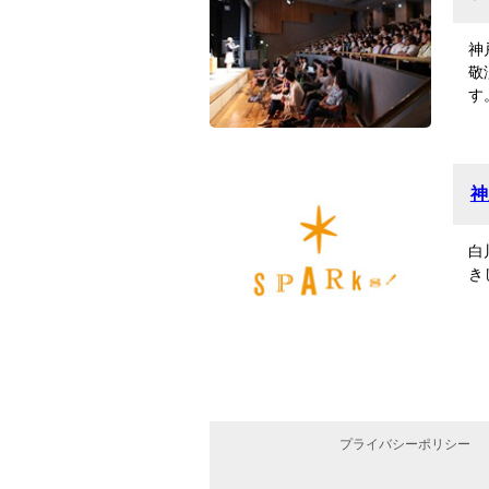
神
敬
す
神
白
き
プライバシーポリシー