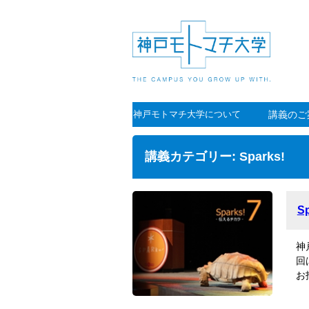
神戸モトマチ大学について
講義のご
講義カテゴリー:
Sparks!
Sp
神
回
お