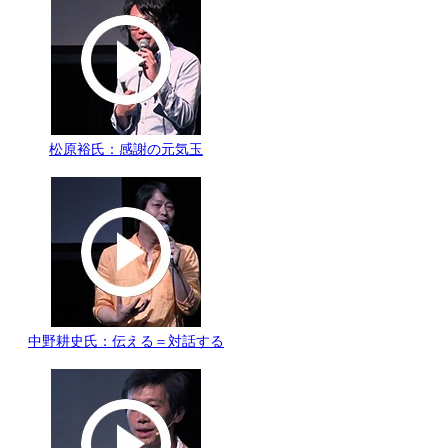
松原裕氏：感謝の元気玉
中野耕史氏：伝える＝対話する