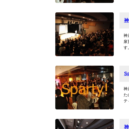
神
神
泉
す
S
神
た
テ
神