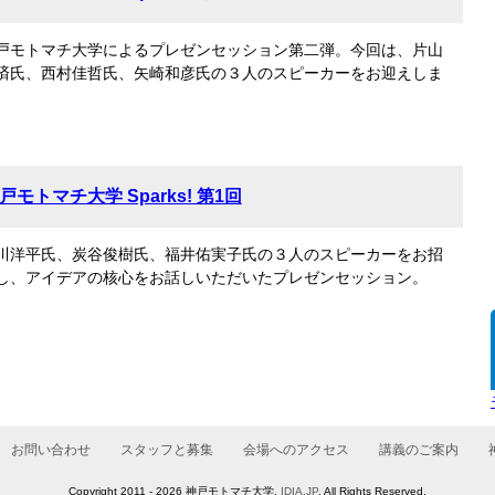
戸モトマチ大学によるプレゼンセッション第二弾。今回は、片山
済氏、西村佳哲氏、矢崎和彦氏の３人のスピーカーをお迎えしま
。
戸モトマチ大学 Sparks! 第1回
川洋平氏、炭谷俊樹氏、福井佑実子氏の３人のスピーカーをお招
し、アイデアの核心をお話しいただいたプレゼンセッション。
お問い合わせ
スタッフと募集
会場へのアクセス
講義のご案内
Copyright 2011 - 2026 神戸モトマチ大学,
IDIA.JP
. All Rights Reserved.