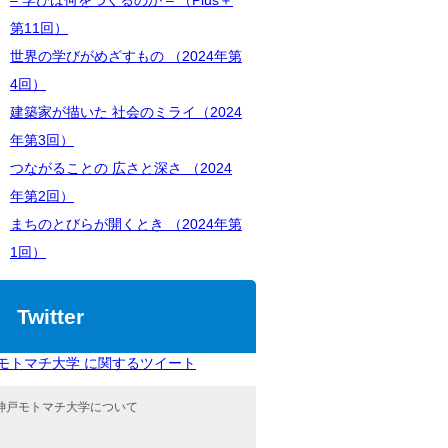
– 学びは何をつくるのか – （Plus＋
第11回）
世界の学びがめざすもの （2024年第
4回）
建築家が描いた 社会のミライ（2024
年第3回）
つながることの 広さと深さ （2024
年第2回）
まちのとびらが開くとき （2024年第
1回）
Twitter
モトマチ大学 に関するツイート
神戸モトマチ大学について