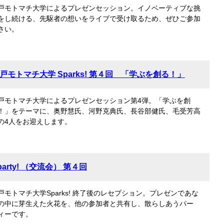
戸モトマチ大学によるプレゼンセッション。イノベーティブな挑
をし続ける、先駆者の想いをライブで受け取るため、ぜひご参加
さい。
戸モトマチ大学 Sparks! 第４回 「学ぶを創る！」
戸モトマチ大学によるプレゼンセッション第4弾。「学ぶを創
！」をテーマに、奥野慧氏、河野克典氏、長谷部健氏、毛受芳高
の4人をお迎えします。
party! （交流会） 第４回
戸モトマチ大学Sparks! 終了後のレセプション。プレゼンであな
の中に芽生えた火花を、他の参加者と共有し、散らしあうパー
ィーです。