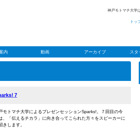
神戸モトマチ大学
トッ
案内
動画
アーカイブ
スタ
arks! 7
戸モトマチ大学によるプレゼンセッションSparks!。７回目の今
は、「伝えるチカラ」に向き合ってこられた方々をスピーカーに
招きします。