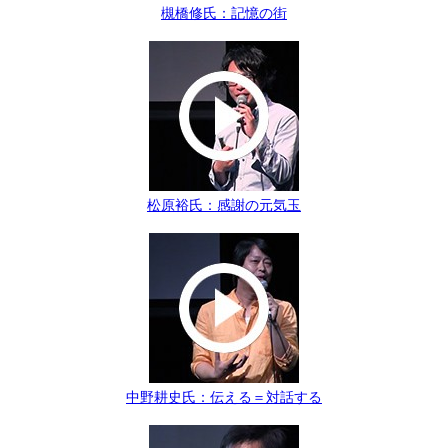
槻橋修氏：記憶の街
松原裕氏：感謝の元気玉
中野耕史氏：伝える＝対話する