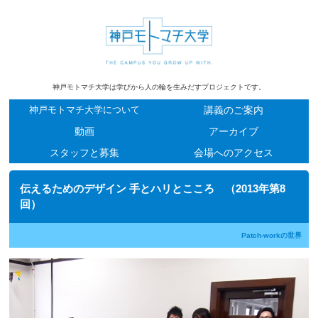
神戸モトマチ大学は学びから人の輪を生みだすプロジェクトです。
神戸モトマチ大学について
講義のご案内
動画
アーカイブ
スタッフと募集
会場へのアクセス
伝えるためのデザイン 手とハリとこころ （2013年第8
回）
Patch-workの世界