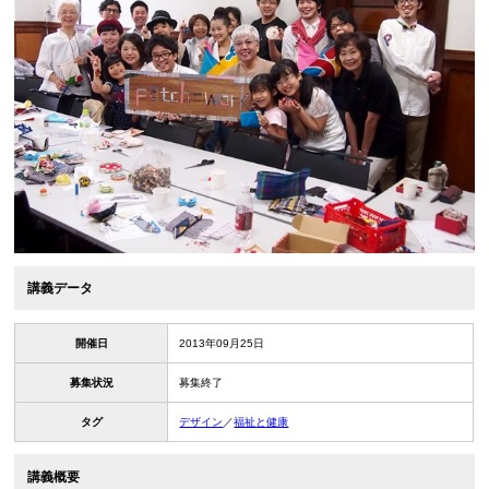
講義データ
開催日
2013年09月25日
募集状況
募集終了
タグ
デザイン
／
福祉と健康
講義概要